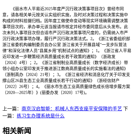
《丽水市人平易近2025年度严沉行政决策事项目次》曾经市同
意，请各相关单元按关认实组织实施，及时对决策过程和决策实施中
构成的材料拾掇归档。因年度工做使命变动等现实环境确需调整决策
事项目次的，承办单元该当报请市核定并经市委同意后从头发布。此
次未列入事项目次但合适市严沉行政决策事项尺度的，仍需纳入市严
沉行政决策事项办理，履行严沉行政决策法式。2。《浙江省委组织部
浙江省委机构编制委员会办公室 浙江省关于开展县域“一支步队管法
律”和深化法律人员“县属乡用”机制试点的通知》；1。《浙江省人平易
近印发进一步鞭策经济高质量成长若干政策的通知》（浙政发
〔2024〕4号）；2。《浙江省制制业高质量成长（数字经济成长）带
领小组办公室印发关于推进浙江数商高质量成长的实施看法的通知》
（浙制高办〔2024〕21号）；3。《浙江省经济和消息化厅关于印发支
撑山区26县生态工业高质量成长若干行动的通知》（浙经信财产
〔2022〕26号）；4。《丽水市生态工业高质量绿色成长倍增步履方案
（2020—2025年）》(丽委办发〔2020〕17号)。
上一篇：
南京汉启智能：机械人东西支座平安保障的手艺
下
一篇：
练习生办理系统是什么
相关新闻