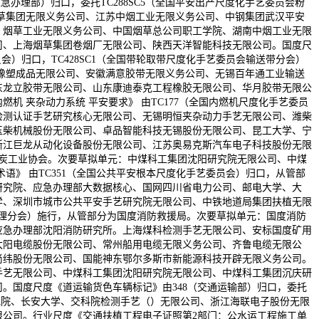
办理部）归口，委托TC288SC5（全国平安出产尺度化手艺委员会粉
草集团无限义务公司、江苏中烟工业无限义务公司、中钢集团武汉平安
、烟草工业无限义务公司、中国烟草总公司职工学院、湖南中烟工业无限
司、上海烟草集团卷烟厂无限公司、陕西天洋智能科技无限公司。国度尺
会）归口，TC428SC1（全国带轮取带尺度化手艺委员会输送带分会）
橡塑成品无限公司、安徽满意胶带无限义务公司、无锡百年通工业输送
东龙立胶带无限公司、山东康迪泰克工程橡胶无限公司、华月胶带无限公
 夹杂动力系统 平安要求》 由TC177（全国内燃机尺度化手艺委员
检测认证手艺研究核心无限公司、无锡明恒夹杂动力手艺无限公司、潍柴
玉柴机械股份无限公司、卓品智能科技无锡股份无限公司、昆工大学、宁
浙江巨龙从动化设备股份无限公司、江苏奥易克斯汽车电子科技股份无限
煤炭工业协会。次要草拟单元：中煤科工集团沈阳研究院无限公司、中煤
语》 由TC351（全国公共平安根本尺度化手艺委员会）归口，从管部
研究院、应急办理部大数据核心、国网四川省电力公司、邮电大学、大
学、深圳市城市公共平安手艺研究院无限公司、中铁地道局集团扶植无限
防办理分会）施行，从管部分为国度消防救援局。次要草拟单元：国度消防
应急办理部沈阳消防研究所。上海煤科检测手艺无限公司、安标国度矿用
太阳电缆股份无限公司、常州船用电缆无限义务公司、齐鲁电缆无限公
尚纬股份无限公司、国能神东鄂尔多斯市新能源科技开辟无限义务公司。
手艺无限公司、中煤科工集团沈阳研究院无限公司、中煤科工集团沉庆研
。国度尺度《道运输货色车辆标记》由348（交通运输部）归口，委托
究院、长安大学、交科院检测手艺（）无限公司、浙江海联电子股份无限
公司。行业尺度《交通扶植工程电子证照第2部门：公水运工程施工单