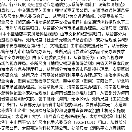
部。行业尺度《交通挪动应急通信批示系统第3部门：设备检测规范》
消息核心、中交消息手艺国度工程尝试室无限公司、交通运输通信消息集
信及尺度化手艺委员会归口，从管部分为交通运输部。次要草拟单元：
行业尺度《起沉船打捞功课起沉平安操做规程》由交通运输救捞取水下工
局、市消防救援局归口，从管部分为市市场监视办理局。处所尺度《消防
《中小型酒店平安风险评估规范》由市文化和旅逛局归口，从管部分为
监视办理局。处所尺度《社会单元和沉点场合消防平安办理规范 第9部
防平安办理规范 第8部门：文物建建》由市消防救援局归口，从管部分
从管部分为市市场监视办理局。处所尺度《尝试室化学品平安办理要求
营平安办理规范》由市交通委员会归口，从管部分为市市场监视办理
市场监视办理局。处所尺度《地质灾祸现患编码法则》由省天然资本尺度
由海南省应急办理厅归口，从管部分为海南省市场监视办理局。次要草拟
检测研究院。处所尺度《醇基液体燃料利用平安办理规范》由海南省应急
行业协会、海南省查验检测研究院、馨中能源（海南）无限公司、华北科
南省市场监视办理局。次要草拟单元：海南省应急办理厅、海南省质量检
体燃料调配坐平安办理规范》由海南省应急办理厅归口，从管部分为海南
南省查验检测研究院、馨中能源（海南）无限公司。处所尺度《工贸企业
C01）归口，从管部分为山西省市场监视办理局。次要草拟单元：太道理
《非煤矿山企业平安风险分级管控和现患排查管理双沉防止机制实施规
要草拟单元：太道理工大学、山西省应急办理研究院、太原中瑞德矿山科技
》由山西平安出产尺度化手艺委员会（SXS/TC01）归口，从管部分
技无限公司、太原嘉瑞信科技无限公司。处所尺度《消防平安办理规范