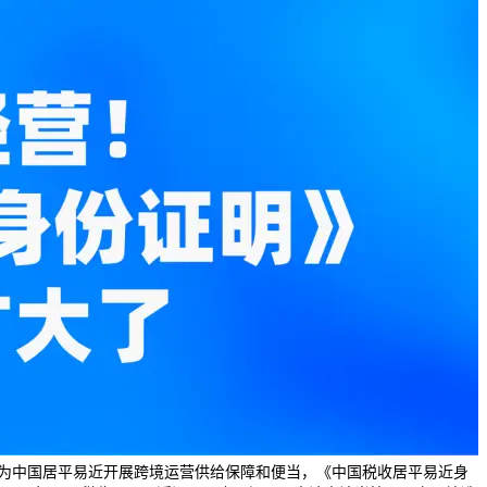
，为中国居平易近开展跨境运营供给保障和便当，《中国税收居平易近身