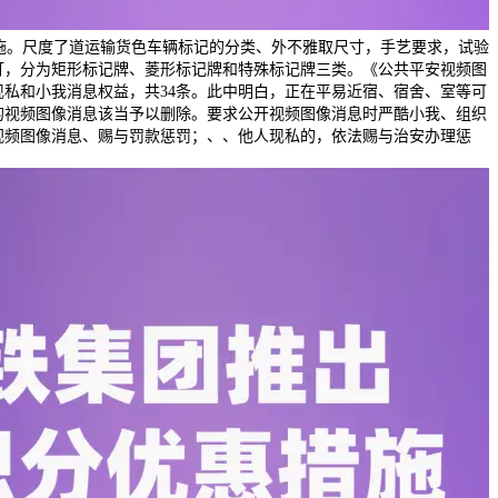
月1日实施。尺度了道运输货色车辆标记的分类、外不雅取尺寸，手艺要求，试验
灯，分为矩形标记牌、菱形标记牌和特殊标记牌三类。《公共平安视频图
现私和小我消息权益，共34条。此中明白，正在平易近宿、宿舍、室等可
的视频图像消息该当予以删除。要求公开视频图像消息时严酷小我、组织
视频图像消息、赐与罚款惩罚；、、他人现私的，依法赐与治安办理惩