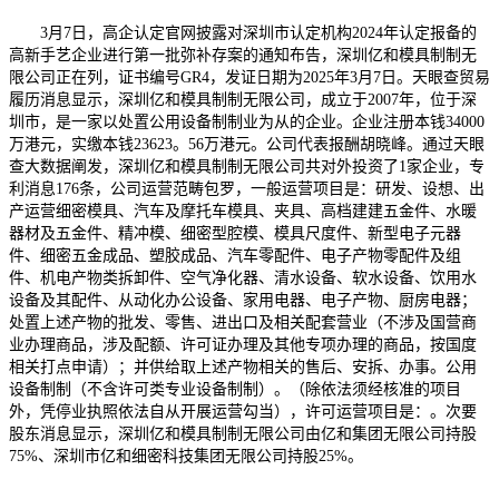
3月7日，高企认定官网披露对深圳市认定机构2024年认定报备的
高新手艺企业进行第一批弥补存案的通知布告，深圳亿和模具制制无
限公司正在列，证书编号GR4，发证日期为2025年3月7日。天眼查贸易
履历消息显示，深圳亿和模具制制无限公司，成立于2007年，位于深
圳市，是一家以处置公用设备制制业为从的企业。企业注册本钱34000
万港元，实缴本钱23623。56万港元。公司代表报酬胡晓峰。通过天眼
查大数据阐发，深圳亿和模具制制无限公司共对外投资了1家企业，专
利消息176条，公司运营范畴包罗，一般运营项目是：研发、设想、出
产运营细密模具、汽车及摩托车模具、夹具、高档建建五金件、水暖
器材及五金件、精冲模、细密型腔模、模具尺度件、新型电子元器
件、细密五金成品、塑胶成品、汽车零配件、电子产物零配件及组
件、机电产物类拆卸件、空气净化器、清水设备、软水设备、饮用水
设备及其配件、从动化办公设备、家用电器、电子产物、厨房电器；
处置上述产物的批发、零售、进出口及相关配套营业（不涉及国营商
业办理商品，涉及配额、许可证办理及其他专项办理的商品，按国度
相关打点申请）；并供给取上述产物相关的售后、安拆、办事。公用
设备制制（不含许可类专业设备制制）。（除依法须经核准的项目
外，凭停业执照依法自从开展运营勾当），许可运营项目是：。次要
股东消息显示，深圳亿和模具制制无限公司由亿和集团无限公司持股
75%、深圳市亿和细密科技集团无限公司持股25%。