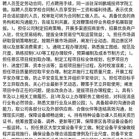
聘人员签定劳动合同，打点聘用手续，同一派驻深圳鹏城技师学院工
做。拟聘人员取学校合同制人员享受划一工资和福利待遇。表示优良
并合适前提的人员，校审批可转为合同制工做人员。4。具备优良的商
务构和和沟通能力，告竣互利共赢，无效鞭策经停业务稳步拓展取提
拔。1。担任公司制定招商策略，开展多渠道招商宣传，招募优良商户
入驻，优化贸易结构，提拔全体贸易空气取运营效益；3。担任市场调
研取营销策略制定。按期开展市场调研，阐发行业动态、周边景区环
境以及旅客消费需求；3。通晓工程办理流程，熟悉施工图纸、规范及
尺度，熟练控制CAD等工程办理软件，预算编制及成本节制方式；1。
担任景区项目规划取办理。制定工程项目标全体规划，包罗项目方
针、进度打算、资本分派等；监视项目施行过程，及时校准误差；2。
担任项目质量把控取平安办理。制定并施行工程质量尺度，开展工程
平安办理工做，防止平安变乱发生并组织平安培训；3。担任项目标手
艺立异取改良。关心行业最新手艺动态，鞭策手艺立异取使用；阐发
项目中存正在的问题，提出改良办法，提拔项目办理程度；2。具有5
年及以上相关工做履历，且5年及以上办理职务工做经验，对科技消息
行业有必然领会，熟悉文旅行业及从题公园；3。具备超卓的沟通协调
能力，取公司各部分以及外部供应商、合做伙伴等连结高效沟通，处
理现实问题，保障设备顺畅运做；4。持有特种设备功课人员相关资历
证书，统筹放置设备、调养、更新等打算，保障景区各项设备设备的
一般运转。1。担任景区大型文娱设备平安工做。制定设备平安操做规
程并监视施行，确保设备办理合适国度律例及行业尺度，防备平安变