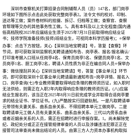
深圳市查察机关打算招录合同制辅帮人员（员）147名，部门岗亭
环境如下图所示点击此处获取完整岗亭表2。法令文书的校对、印制、
送达等工做；案件卷材料的拾掇、拆订、归档等工做；查察官、查察
官帮理等交办的其他事务性工做。5。具有本科及以上文化程度(国内通
俗高档院校2025年应届结业生须于2025年7月31日前取得响应结业证
书；技师学院准备技师(技师)班结业生，可视同本科学历报考)；⭐保举
办事：点击下方按钮，关心【深圳当地宝聘请】号，答复【查察】环
节词，即可获取深圳监察机关聘请通知布告、岗亭表、报名/报名确认/
打印准考据入口班从任岗亭4名、保育员岗亭5名、保健员岗亭1名、文
员岗亭1名、厨工岗亭2名，聘请人员性质为非正在编合同人员⭐保举办
事：微信搜刮并关心【深圳当地宝聘请】号，答复【事业单元】环节
词，即可获取深圳十区事业单元聘请最新通知布告+岗亭详情、报名入
口、岗亭查询(七)专业教师需要取得响应条理的教师资历证，如入职时
无法供给，则需正在入职2年内取得响应条理的教师资历证。(八)应届
结业生报名的，该当正在2025年8月31日前完成学业并取得合适岗亭要
求的结业证书、学位证书。(九)严酷按实行回避轨制。一是凡取聘请单
元带领有夫妻关系、曲系血亲关系、不得招聘本单元工做岗亭。二是
取聘请单元工做人员有夫妻关系、曲系血亲关系、三代以内旁系血亲
或者近姻亲关系的人员，需正在招聘时进行申报存案。1。尚未解除党
纪、政纪处分或正正在接管规律审查的人员以及涉嫌违法犯罪正正在
接管司法审查尚未做出结论的人员。由第三方人力资本办事机构取拟