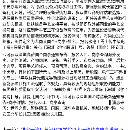
乱；按期对景区大型逛乐设备进行查抄，阐发研判大型逛乐设备利用
平安办理环境；2。担任设备采购取项目工做。按照景区成长需乞降设
备利用环境，制定合理的设备采购打算，参取供应商的评估取选择，
确保采购到质量靠得住、性价比高的设备；3。担任设备手艺交换取行
业动态跟进。搭扶植备手艺交换平台，按期组织取外部同业的手艺交
换勾当；及时控制新手艺正在设备范畴的使用，为景区设备更新换代
和机能提拔供给前瞻性的和方案；报名体例：邮箱报名，将简历投至
邮箱，邮件定名为龙岗某国企+岗亭+姓名，报名水电工需上传中级电
工操⭐保举办事：关心【深圳当地宝聘请】号，答复【国企】环节词，
即可获取深圳高薪国企岗亭通知布告、报名入口、岗亭查询海外发
卖、硬件测试、产物司理、设备、售前手艺、布局设想岗、博士后共7
个岗亭，项目手艺担任人、项目司理、财政资金岗、合约法务，一共5
个岗亭，具体如下图所示1。本科及以上学历，新能源、电气工程等相
关专业；3年以优势光储充等新能源项目现场施工办理经验！2。熟悉
新能源项目施工流程取手艺规范，具备较强的现场组织取协调能力！
有优良的质量取平安认识！⭐保举办事：扫描下方二维码【深圳当地宝
聘请】号，答复【国企】环节词，即可获取深圳国企聘请最新通知布
告+岗亭详情、报名入口、岗亭查询
▌消息来
历：世界之窗、智联聘请、国聘、深圳查察机关、鹏城技师学院、宝
安区兴华长儿园(集团)宝悦长儿园。
上一篇：
锚定一流！黄河科技学院以考研佳绩启航高质量
下