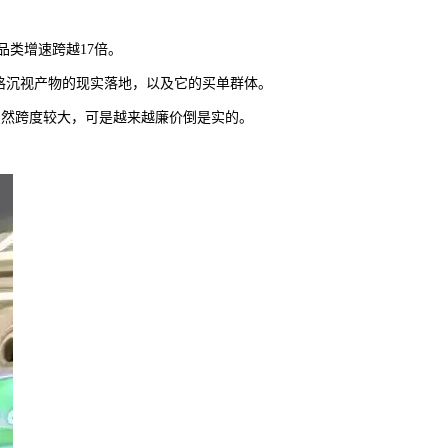
类增速跨越17倍。
格沉视产物的现实落地，以及它的买单群体。
虽然跨度较大，可是越来越廉价倒是实的。