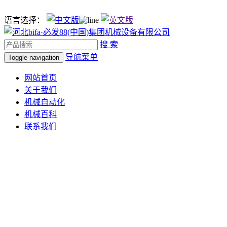
语言选择：
搜 索
导航菜单
Toggle navigation
网站首页
关于我们
机械自动化
机械百科
联系我们