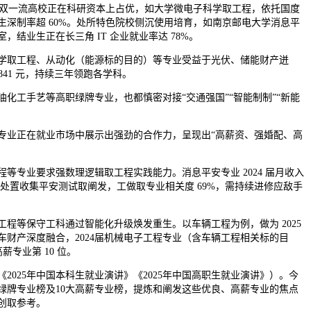
双一流高校正在科研资本上占优，如大学微电子科学取工程，依托国度
生深制率超 60%。处所特色院校侧沉使用培育，如南京邮电大学消息平
结业生正在长三角 IT 企业就业率达 78%。
取工程、从动化（能源标的目的）等专业受益于光伏、储能财产迸
6841 元，持续三年领跑各学科。
工手艺等高职绿牌专业，也都慎密对接“交通强国”“智能制制”“新能
业正在就业市场中展示出强劲的合作力，呈现出“高薪资、强婚配、高
专业要求强数理逻辑取工程实践能力。消息平安专业 2024 届月收入
次要处置收集平安测试取阐发，工做取专业相关度 69%，需持续进修应敌手
等保守工科通过智能化升级焕发重生。以车辆工程为例，做为 2025
车财产深度融合，2024届机械电子工程专业（含车辆工程相关标的目
薪专业第 10 位。
2025年中国本科生就业演讲》《2025年中国高职生就业演讲》）。今
绿牌专业榜及10大高薪专业榜，提炼和阐发这些优良、高薪专业的焦点
创取参考。