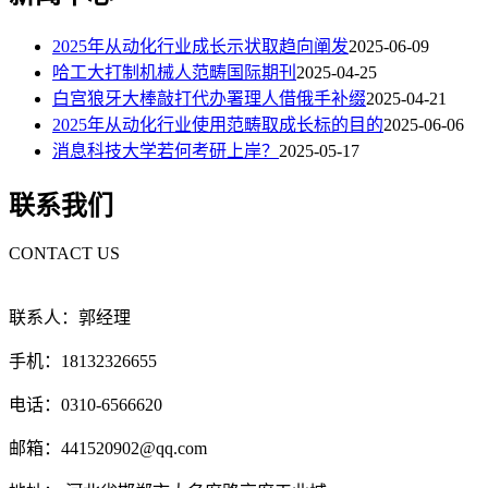
2025年从动化行业成长示状取趋向阐发
2025-06-09
哈工大打制机械人范畴国际期刊
2025-04-25
白宫狼牙大棒敲打代办署理人借俄手补缀
2025-04-21
2025年从动化行业使用范畴取成长标的目的
2025-06-06
消息科技大学若何考研上岸？
2025-05-17
联系我们
CONTACT US
联系人：郭经理
手机：18132326655
电话：0310-6566620
邮箱：441520902@qq.com