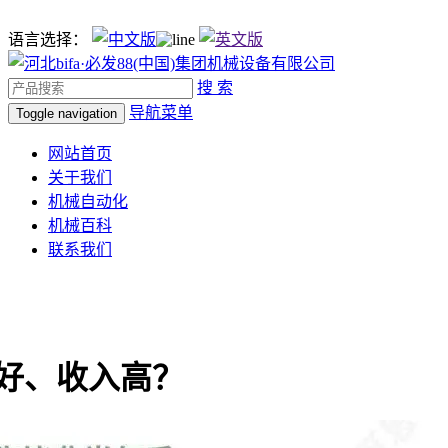
语言选择：
搜 索
导航菜单
Toggle navigation
网站首页
关于我们
机械自动化
机械百科
联系我们
好、收入高？