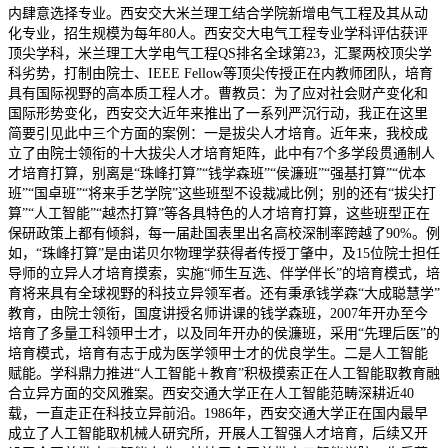
内肆意选择专业。西安交大米兰理工结合学院新增电气工程及其从动
化专业，招生规模为每年80人。西安交大电气工程专业学科评估获评
顶尖学科，米兰理工大学电气工程QS排名全球第23，汇聚两校顶尖学
科劣势，打制由院士、IEEE Fellow等顶尖传授正在内教师团队，培育
具有国际视野的高本质工程人才。曹教员：为了应对社会财产变化和
国际形势变化，西安交大近年来推出了一系列严沉行动，我正在这里
简要引见此中三个方面的案例：一是拔尖人才培育。近年来，我校成
立了由院士领衔的十大拔尖人才培育矩阵，此中有7个多学段贯通制人
才培育打算，别离是“珠峰打算”“钱学森班”“侯濂班”“强基打算”“优本
班”“国卓班”“将来手艺学院”这些班型不设裁减比例；别的还有“拔尖打
算”“人工智能”“越杰打算”等各具特色的人才培育打算，这些班型正在
保研政策上都有倾斜，每一届赴国表里出名高校深制率跨越了90%。例
如，“珠峰打算”是由诺贝尔物理学获得者传授丁肇中，及15位院士担任
导师的立异人才培育摸索，实施“师生互选、伴学伴长”的培育模式，培
育将来具有全球视野的科技立异领军者。还有秉承钱学森“大成聪慧学”
教育，由院士领衔，国度讲授名师讲课的钱学森班，2007年开办至今
培育了多量工科领甲士才，以及同年开办的侯濂班，采用“先理后医”的
培育模式，培育有志于成为医学领甲士才的优良学生。二是人工智能
赋能。学科鼎力推进“人工智能＋教育”积极摸索正在人工智能取教育融
合立异方面的交风雅案。西安交通大学正在人工智能范畴深耕近40
载，一直走正在科技立异前沿。1986年，西安交通大学正在国内最早
成立了人工智能取机械人研究所，开展人工智强人才培育，后续又开