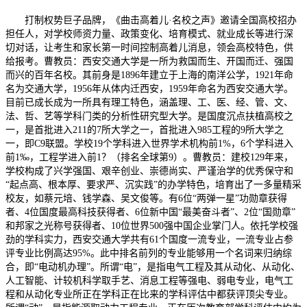
打制权势巨子品牌，《曲击高着儿·名校之声》邀请全国高校招办
担任人，对学校师资力量、政策变化、培育模式、就业成长等进行深
切对话，让考生和家长第一时间控制高着儿消息，领会高校特色，供
给报考。曹教员：西安交通大学是一所为救国而生、开国而迁、强国
而兴的百年名校。其前身是1896年建立于上海的南洋公学，1921年命
名为交通大学，1956年从体内迁西安，1959年命名为西安交通大学。
目前已成长成为一所具有理工特色，涵盖理、工、医、经、管、文、
法、哲、艺等学科门类的分析性研究型大学。是国度沉点扶植高校之
一，是首批进入211的7所大学之一，首批进入985工程的9所大学之
一，即C9联盟。学校19个学科进入世界学术机构前1%，6个学科进入
前1‰，工程学进入前1？（排名全球第9）。曹教员：建校129年来，
学校构成了兴学强国、艰辛创业、崇德尚实、严谨治学的优秀保守和
“起点高、根本厚、要求严、沉实践”的办学特色，培育出了一多量精采
校友，如蔡元培、钱学森、吴文俊等。有6位“两弹一星”功勋章获得
者、4位国度最高科技获得者、6位新中国“最美奋斗者”、2位“国勋章”
和邦家之光称号获得者、10位世界500强中国企业掌门人。依托学校强
劲的学科实力，西安交通大学共有61个国度一流专业，一流专业占参
评专业比例高达95%。此中排名前列的专业能够用一个名词来归纳综
合，即“电动机办理”。所谓“电”，是指电气工程及其从动化、从动化、
人工智能、计较机科学取手艺、消息工程等强电、弱电专业，电气工
程和从动化专业所正在学科正在比来的学科评估中都获评顶尖专业。