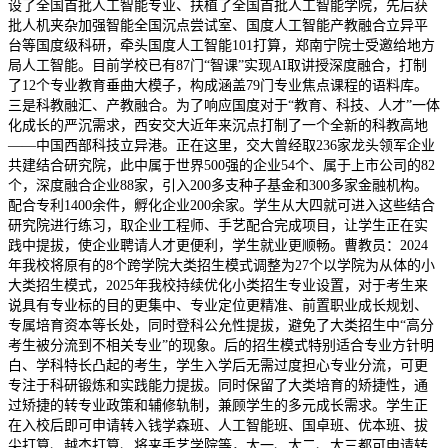
设了全国首批人工智能专业、扶植了全国首批人工智能学院，先后获
批人机夹杂加强智能全国沉点尝试室、国度人工智能产教融合立异平
台等国度级科研，牵头国度人工智能101打算，郑南宁院士受邀给地方
局人工智能。目前学校已有87门“智课”实现AI取讲授深度融合，打制
了12个专业教育垂曲大模子，构成涵盖79门专业焦点课程的语料库。
三是科教融汇、产教融合。为了响应国度对于“教育、科技、人才”一体
化成长的严沉需求，西安交大近年来沉点打制了一个全新的科教高地
——中国西部科技立异港。正在这里，交大曾经取236家龙头领军企业
共建结合研究院，此中属于世界500强的企业54个、属于上市公司的82
个，深度融合企业88家，引入200多支种子基金和300多家金融机构。
配合专利1400余件，孵化企业200余家。学生从大四就可进入这些结合
研究院进行练习，取企业工程师、手艺配合完成项目，让学生正在实
践中提拔，使企业聘请人才更便利，学生就业更顺畅。曹教员：2024
年我校将原有的8个跨学院大类招生模式调整为27个以学院为从体的小
大类招生模式，2025年我校持续优化小类招生专业设置，对于考生来
说具有专业标的目的更集中、专业定位更精准、前置职业成长规划、
专属培育资本等长处，同时登科公允性提拔，避免了大类招生中“高分
考生被分流到不相关专业”的现象。后的招生模式特别适合专业方针明
白、学科特长凸起的考生，学生入学后无需过度担心专业分流，可更
专注于科研锻炼和实践能力提拔。同时保留了大类培育的矫捷性，通
过矫捷的转专业政策和辅修轨制，兼顾学生的多元成长需求。学生正
在入校后即可申请转入钱学森班、人工智能班、国卓班、优本班、拔
尖打算、越杰打算、将来手艺学院等，大一、大二、大三都可申请转