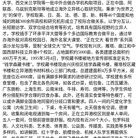
大学、西交米兰学院等一批中外合做办学机构取项目，正在中国、阿
联酋、乌兹别克斯坦等地成立海外立异核心取研究院。秉承“为世界之
光”的保守，学校取美、日、英、法、德、意、新、韩等46个国度和地
域的跨越300余所高校和研究机形成立了校际合做关系，以学分互认、
长短期访学、双学位结合培育等形式，培育具有国际视野的立异人
才。学校插手了环承平洋大盟等多个多边国际教育合做平台，通过举
办海外敌对高校校园日、海外名家大课堂、“正在交大·看世界”系列英
语沙龙勾当等，营制“全球交大”空气。学校现有兴庆、雁塔、曲江和中
国西部科技立异港4个校区，占地面积约5000亩，各类建建总面积约
400万平方米。1995年5月4日，学校藏书楼被地方宣传部核准定名为
“钱学森藏书楼”。学校藏书楼现由兴庆校区钱学森藏书楼，雁塔校区藏
书楼和立异港图书材料核心三部门构成，总建建面积4万多平方米，阅
览座位近4000席，设有满脚多种需求的进修研讨空间。学校建有多所
食堂楼，包含了南北各色风味，如各式炒菜，纸包鱼，江西瓦罐汤、
广东肠粉、上海生煎、云南米线、牛排、寿司、烧烤等，为学生供给
养分搭配科学合理的饮食办事。此外，还有清实食堂等特色餐厅，可
以或许满脚全国各地同窗的分歧口胃和要求。四人一间的尺度化学生
公寓（内有卫生间），下桌，冬天有暖气，炎天宿舍有空调，德律
风、收集和闭电视通到每一个房间，正在立异港校区则是单人单间，
五人一套间，住宿前提很是舒服。校内现有近200个大小，包罗科技
类、人文社科类、艺术类、体育类、公益类、传媒类、实践类等多种
多样的。如讲解团、红十字会、航模协会、机械人队学生赛艇俱乐