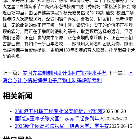
部、龙舟俱乐部、技击协会、极限飞盘协会等。本年学校还举办了“交
大之星”“白鸽音乐节”“高兴麻花进校园”“脱口秀剧场”“霍格沃茨舞会”等
近百场勾当，由世界健美操冠军杨光教员倡议的“嗨跳·仙交”校园广场
舞参取人次跨越10万，深受同窗们喜爱。曹教员：同窗们，高考似攀
峰，无论此刻的你正行于哪一道山脊，请记住：实正的价值不正在登
顶的霎时，而正在于攀爬时锻制的筋骨，取登顶后选择的远方。但愿
你们记得：正在广袤的关中平原、正在斑斓的秦岭脚下、正在十三朝
古都西安，有如许一所百年名校——她能用大师名师团队为你，能用
高端科训平台帮你扬帆，更能用130年积淀的育人聪慧，托举起每个芳
华的抱负。
上一篇：
美国先辈制制国度计谋回首取将来手艺
下一篇：
上
海合心计心情械博得电子产物上料码垛新专利
相关新闻
25ll 港五机械工程专业深度解析：登科难
2025-06-20
国瑞迪董事长张文国：从赤手起身到年入
2025-06-20
2025新华网高考谍报局丨结合大学：学生提
2025-06-15