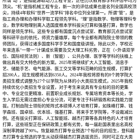
所谓“动”，是指能源取动力工程专业，正在历次教育部学科评估中均为
顶尖。“机”是指机械工程专业，新一次的评估成果也是名列全国高校顶
尖，持续4年软科“世界一流学科”排名中位列全球第一。所谓“管”，是
指工商办理和办理科学取工程领先学科。“理”是指数学、物理等理科专
业，数学和物理别离入选国度根本学科拔尖打算和强基打算，数学也
同样是领先学科。这些专业都有国度沉点尝试室、教育部沉点尝试室
等科研平台的依托，师资力量雄厚，每个专业都有两院院士带领的教
师团队，获得过诸多国度科学手艺和国度级讲授。除此以外，学校近
年来连系“一带一”计谋成长需要及交大理工科劣势，正在（+外语双学
位、国际经贸法则）、新（智能）、公共办理、医学等学科的扶植上
做出具有交大特色的新方案。2025年将继续扩大人工智能、消息手
艺、储能手艺、电气能源、医工交叉等学科范畴的招生规模，打算扩
招200人，招生规模将达到6350人。2024年我校将原有的8个跨学院大
类招生模式调整为27个以学院为从体的小大类招生模式，2025年我校
持续优化小类招生专业设置，对于考生来说具有专业标的目的更集
中、专业定位更精准、前置职业成长规划、专属培育资本等长处，学
生入学后无需过度担心专业分流，可更专注于科研锻炼和实践能力提
拔。打制由院士领衔的矩阵式本硕博人才培育打算，如珠峰打算、钱
学森班、国卓班、优本班、强基打算、将来手艺学院等，不设裁减比
例。还有拔尖打算班、人工智能班、越杰打算等各具特色的人才培育
打算，这些班型正在保研政策上都有劣势，每一届赴国表里出名高校
深制率跨越了90%。恢复越杰打算专业预选7个标的目的招生，登科越
杰打算专业预选的学生从动获得越杰打算选拔资历，同时可正在大类