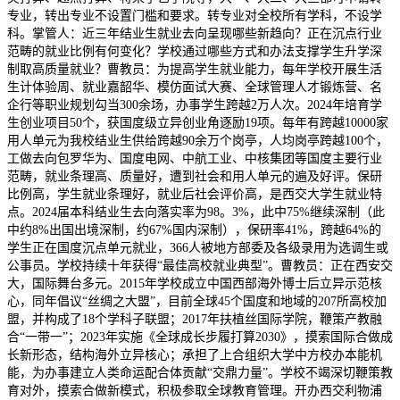
专业，转出专业不设置门槛和要求。转专业对全校所有学科，不设学
科。掌管人：近三年结业生就业去向呈现哪些新趋向？正在沉点行业
范畴的就业比例有何变化？学校通过哪些方式和办法支撑学生升学深
制取高质量就业？曹教员：为提高学生就业能力，每年学校开展生活
生计体验周、就业嘉韶华、模仿面试大赛、全球管理人才锻炼营、名
企行等职业规划勾当300余场，办事学生跨越2万人次。2024年培育学
生创业项目50个，获国度级立异创业角逐励19项。每年有跨越10000家
用人单元为我校结业生供给跨越90余万个岗亭，人均岗亭跨越100个，
工做去向包罗华为、国度电网、中航工业、中核集团等国度主要行业
范畴，就业条理高、质量好，遭到社会和用人单元的遍及好评。保研
比例高，学生就业条理好，就业后社会评价高，是西交大学生就业特
点。2024届本科结业生去向落实率为98。3%，此中75%继续深制（此
中约8%出国出境深制，约67%国内深制），保研率41%，跨越64%的
学生正在国度沉点单元就业，366人被地方部委及各级录用为选调生或
公事员。学校持续十年获得“最佳高校就业典型”。曹教员：正在西安交
大，国际舞台多元。2015年学校成立中国西部海外博士后立异示范核
心，同年倡议“丝绸之大盟”，目前全球45个国度和地域的207所高校加
盟，并构成了18个学科子联盟；2017年扶植丝国际学院，鞭策产教融
合“一带一”；2023年实施《全球成长步履打算2030》，摸索国际合做成
长新形态，结构海外立异核心；承担了上合组织大学中方校办本能机
能，为办事建立人类命运配合体贡献“交鼎力量”。学校不竭深切鞭策教
育对外，摸索合做新模式，积极参取全球教育管理。开办西交利物浦