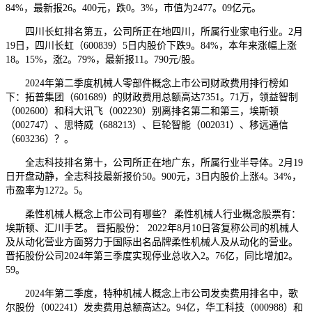
84%，最新报26。400元，跌0。3%，市值为2477。09亿元。
四川长虹排名第五，公司所正在地四川，所属行业家电行业。2月
19日，四川长虹（600839）5日内股价下跌9。84%，本年来涨幅上涨
18。15%，涨2。79%，最新报11。790元/股。
2024年第二季度机械人零部件概念上市公司财政费用排行榜如
下：拓普集团（601689）的财政费用总额高达7351。71万，领益智制
（002600）和科大讯飞（002230）别离排名第二和第三，埃斯顿
（002747）、思特威（688213）、巨轮智能（002031）、移远通信
（603236）？。
全志科技排名第十，公司所正在地广东，所属行业半导体。2月19
日开盘动静，全志科技最新报价50。900元，3日内股价上涨4。34%，
市盈率为1272。5。
柔性机械人概念上市公司有哪些？ 柔性机械人行业概念股票有：
埃斯顿、汇川手艺。 晋拓股份： 2022年8月10日答复称公司的机械人
及从动化营业方面努力于国际出名品牌柔性机械人及从动化的营业。
晋拓股份公司2024年第三季度实现停业总收入2。76亿，同比增加2。
59。
2024年第二季度，特种机械人概念上市公司发卖费用排名中，歌
尔股份（002241）发卖费用总额高达2。94亿，华工科技（000988）和