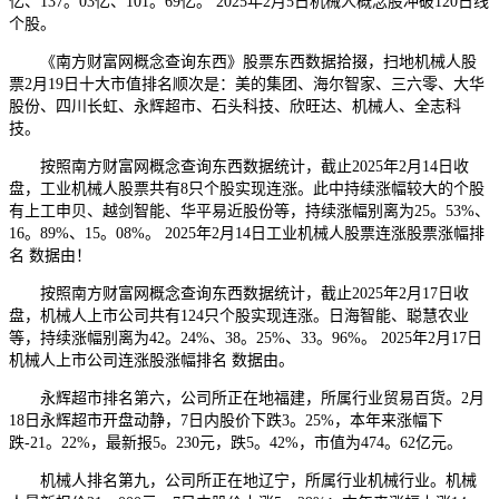
亿、137。03亿、101。69亿。 2025年2月5日机械人概念股冲破120日线
个股。
《南方财富网概念查询东西》股票东西数据拾掇，扫地机械人股
票2月19日十大市值排名顺次是：美的集团、海尔智家、三六零、大华
股份、四川长虹、永辉超市、石头科技、欣旺达、机械人、全志科
技。
按照南方财富网概念查询东西数据统计，截止2025年2月14日收
盘，工业机械人股票共有8只个股实现连涨。此中持续涨幅较大的个股
有上工申贝、越剑智能、华平易近股份等，持续涨幅别离为25。53%、
16。89%、15。08%。 2025年2月14日工业机械人股票连涨股票涨幅排
名 数据由！
按照南方财富网概念查询东西数据统计，截止2025年2月17日收
盘，机械人上市公司共有124只个股实现连涨。日海智能、聪慧农业
等，持续涨幅别离为42。24%、38。25%、33。96%。 2025年2月17日
机械人上市公司连涨股涨幅排名 数据由。
永辉超市排名第六，公司所正在地福建，所属行业贸易百货。2月
18日永辉超市开盘动静，7日内股价下跌3。25%，本年来涨幅下
跌-21。22%，最新报5。230元，跌5。42%，市值为474。62亿元。
机械人排名第九，公司所正在地辽宁，所属行业机械行业。机械