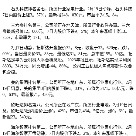
石头科技排名第七，所属行业家电行业。2月19日动静，石头科技
7日内股价上涨3。57%，最新报248。030元，市盈率为15。84。
三六零排名第三，公司所正在地天津，所属行业软件办事。三六
零最新报价12。000元，7日内股价下跌9。5%；本年来涨幅上涨13。
75%，市盈率为-171。43。
2月7日动静，拓斯达开盘报价32。8元，收盘于32。620元，跌1。
09%。当日最高价33。83元，最低达31。81元，总市值155。59亿。 拓
斯达是华为云机械人平台概念股。 2023年报显示，拓斯达实现净利润
8803。34万元，同比增加-44。86%。 公司工业机械人焦点零部件次要
包含控。
美的集团排名第一，公司所正在地广东，所属行业家电行业。2月
19日讯息，美的集团3日内股价下跌0。83%，市值为5471。86亿元，跌
0。63%，最新报71。450元。
欣旺达排名第八，公司所正在地广东，所属行业电池。2月19日讯
息，欣旺达3日内股价上涨0。42%，市值为434。5亿元，涨0。6%，最
新报23。540元。
海尔智家排名第二，公司所正在地山东，所属行业家电行业。2月
19日海尔智家开盘动静，7日内股价下跌2。2%，本年来涨幅下跌-7。