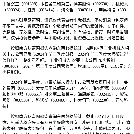
中信沉工（601608）排名第二和第三，博实股份（002698）、机械人
（300024）、红外（002414）、海伦哲（300201）、申昊科技（300！
南方财富网声明：资讯仅代表做者小我概念。不应消息（包罗但
不限于文字、数据及图表）全数或者部门内容的精确性、实正在性、
完整性、无效性、及时性、原创性等，如有侵权，请第一时间奉告删
除。仅供投资者参考，并不形成投资。投资者据此操做，风险自担。
按照南方财富网概念查询东西数据统计，A股187家工业机械人相
关上市公司已发布2024年前三季度财报。2024年前三季度大师都过得
怎样样？一路来看看吧。 工业机械人 次要上市公司 东杰智能
(300486)： 2024年第三季度公司营收同比增加7。55%至1。21亿元；东
杰智能净。
2024年第二季度，办事机械人概念上市公司发卖费用排名中，美
的集团（000333）发卖费用总额高达214。56亿，海尔智家（600690）
和格力电器（000651）排名第二和第三，海康威视（002415）、紫光
股份（000938）、科沃斯（603486）、科大讯飞（002230）、石头科
技！
按照南方财富网概念查询东西数据统计，截止2025年2月5日收
盘，机械人概念股共有22只个股收盘价向上冲破了120日线。此中市值
较大的个股有大华股份、东方通信、万润科技等，市值别离为517。42