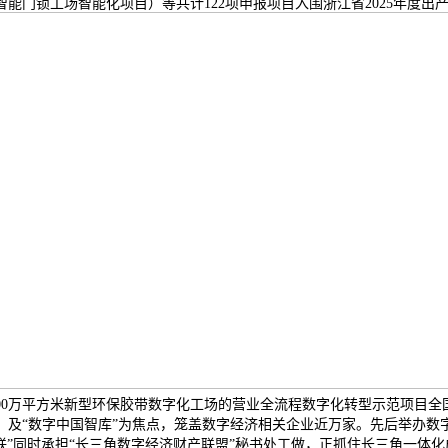
能门锁工场智能化项目）等共计122项申报项目入围浙江省2025年度
00万平方米新型环保胶带数字化工场的营业全流程数字化转型示范项目全
）及“数字中国智库”为焦点，笼盖数字经济相关企业近万家。先后举办
联”同时承担“长三角数字经济财产联盟”秘书处工做，正抓住长三角一体化