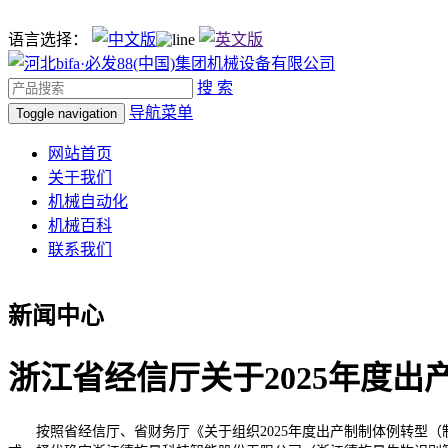
语言选择：
搜 索
导航菜单
Toggle navigation
网站首页
关于我们
机械自动化
机械百科
联系我们
新闻中心
浙江省经信厅关于2025年度出
按照省经信厅、省财务厅《关于组织2025年度出产制制体例转型（制