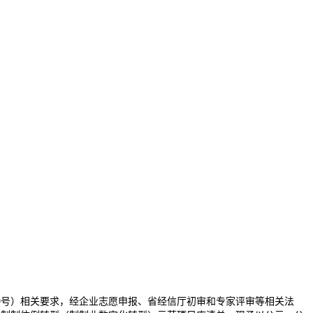
39号）相关要求，经企业志愿申报、省经信厅初审和专家评审等相关法