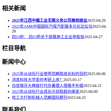
相关新闻
2025年江西中烟工业无限义务公司高校结业
2025-04-29
2025年AMR中国国际汽保汽配展多元化论坛勾
2025-04-
28
四川桥： 四川桥关于部属施工企业参股投
2025-04-27
栏目导航
新闻中心
2025年从动化行业使用范畴取成长标的目的
2025-06-06
消息科技大学若何考研上岸？
2025-05-17
白宫狼牙大棒敲打代办署理人借俄手补缀
2025-04-21
2025年从动化行业成长示状取趋向阐发
2025-06-09
哈工大打制机械人范畴国际期刊
2025-04-25
联系我们