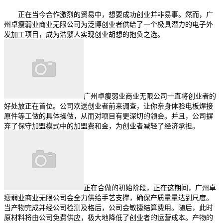
正在当今合作激烈的贸易中，想要成功创业并非易事。然而，广
州卓瘦弱业商业无限公司为泛博创业者供给了一个极具潜力的电子外
发加工项目，成为浩繁人实现创业胡想的抱负之选。
广州卓瘦弱业商业无限公司一直将创业者的
好处放正在首位。公司欢送创业者前来调查，让你亲身体验电板焊接
原件等工做的具体操做，从而对项目有更深切的领会。并且，公司摒
弃了保守加盟模式中的加盟费和金，为创业者减轻了经济承担。
正在合做的初始阶段，正在这期间，广州卓
瘦弱业商业无限公司会全力供给手艺支撑，确保产质量量达到尺度。
当产物完成并经公司检测及格后，公司会敏捷结算费用。随后，此时
原材料将由公司免费供应，极大地降低了创业者的运营成本。产物的