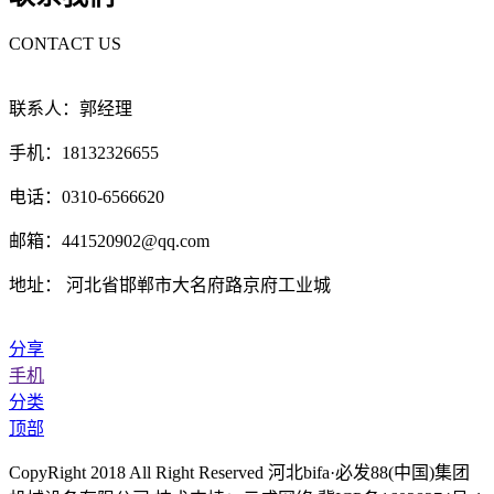
CONTACT US
联系人：郭经理
手机：18132326655
电话：0310-6566620
邮箱：441520902@qq.com
地址： 河北省邯郸市大名府路京府工业城
分享
手机
分类
顶部
CopyRight 2018 All Right Reserved 河北bifa·必发88(中国)集团