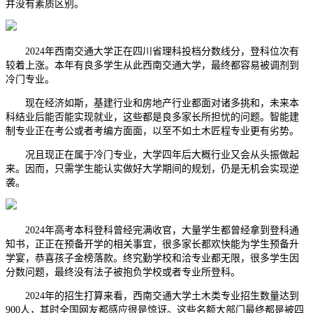
并没有素质区别。
2024年西南交通大学正在四川省理科投档分数线分，登科位次有
较着上涨。本年有良多学生从此西南交通大学，最终都容易被调剂到
冷门专业。
现在经济如斯，基建行业和房地产行业都面对诸多挑和，未来本
科结业后能否能实现就业，这些都是良多家长所担忧的问题。智能建
制专业正在考公或者考编方面面，以至不如土木匠程专业更有劣势。
况且现正在属于冷门专业，大学四年后大概行业又会从头振做起
来。因而，只需学生能认实做好大学期间的规划，仍是无机会实现逆
袭。
2024年高考本科登科曾经完满收官，大量学生都曾经拿到登科通
知书，正正在预备开学的相关事宜，很多家长都欢快能为学生预备升
学宴，恭喜孩子金榜落款。终究勤学校和洽专业都无限，很多学生因
分数问题，最终没有法子被抱负学校或者专业所登科。
2024年的招生打算来看，西南交通大学土木类专业招生数量达到
900人，其时全国网友都感应很是惊讶。这些名额大部门最终都是被四