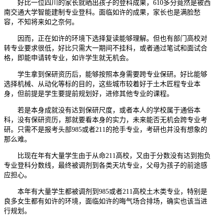
好比一位四川的家长就晒出孩子的登科成果，610多分竟然是被西
南交通大学智能建制专业登科。面临如许的成果，家长也是满脸愁
容，不知将来如之奈何。
因而，正在如许的环境下选择复读能够理解。但也有部门高校对
转专业要求很低，好比只需大一期间不挂科，或者通过笔试和面试合
格，即能申请转专业，如许学生就无机会。
学生拿到保研资历后，能够按照本身需要跨专业保研。好比能够
选择机械、从动化等标的目的，这些城市较着好于土木匠程专业本
身，但前提是学生要提前规划好，进修其他专业的课程。
若是本身成就没有达到保研尺度，或者本人的学校属于通俗本
科，没有保研资历，那就要看本身的实力，未来能否无机会跨专业考
研。只需不是报考头部985或者211的抢手专业，考研也并没有想象的
那么难。
比现在年有大量学生由于从命211高校，又由于分数没有达到抱负
专业登科分数线，最终被调剂到各类天坑专业，父母为孩子的前途感
应担心。
本年有大量学生都被调剂到985或者211高校土木类专业，特别是
良多女生都有如许的环境，面临如许的晦气场合排场，确实也该当进
行规划。