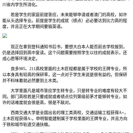
川省内学生所消化。
若是学生的家庭前提答应，未来能够申请或者澳门的高校，如许
能从头选择专业。前提是学生的成就（绩点）必必要达到比力高的程
度，并且正在大学期间要锻英语。
现正在拿到登科通知书后书，要想大白本人能否前去学校报到，
仍是选择回到高中复读。这个问题需要按照学生以往的成就表示，还
成心愿等环境决定。
良多985、211高校里面的土木匠程都是属于学校的王牌专业，所
以本身具有较高的保研率，这一点对于学生来说是很有益的。但保研
并不料味着就必然要到土木类。
大学里面凡是城市答应学生转专业，只是转专业的难度有较大不
同。部门高校若是只要成就或者绩点位列第级前茅才能够转专业，如
许的话难度就会很是高，很是不敌对。
西南交通大学是全国出名的理工类高校，交通运输工程获得A+，
土木匠程获得A-。申明智能建制属于学校里面的王牌专业，并且方向
于铁和城市轨道交通扶植。