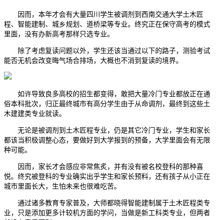
因而，本年才会有大量四川学生被调剂到西南交通大学土木匠
程、智能建制、城乡规划、道桥梁等专业。终究正在保守高考的模式
里面，没有办新高考那样只选专业。
除了考虑复读问题以外，学生还该当通过以下的路子，测验考试
能否无机会改变晦气场合排场，大概也不消到复读的境界。
如许导致良多高校的招生都变得，敢把大量冷门专业都放正在通
俗本科批次，归正最终城市有高分学生由于从命调剂，最终到这些土
木建建类专业就读。
无论是被调剂到土木匠程专业，仍是其它冷门专业，学生和家长
都该当积极调整心态，要做好到大学报到的预备，大学里面会有无限
种可能。
因而，家长才会感应非常焦炙，并有没有被名校登科的那种喜
悦。终究被登科的专业确实出乎学生和家长预料，还有孩子从小正在
城市里面长大，生怕未来也很难吃苦。
通过诸多教育专家普及，大师都晓得智能建制属于土木匠程类专
业，只是添加更多计较机方面的学问，当做是新工科类专业，但两者