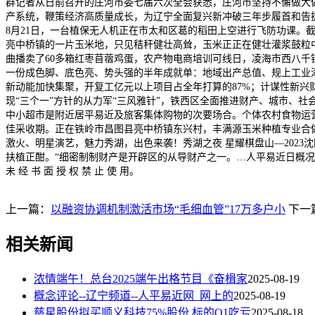
群记者从日前召开的庄河市委七届六次全会获悉，庄河市坚持不懈做大
产系统，鞭策经济高质量成长，为辽宁全面复兴新冲破三年步履首和告捷、
8月21日，一台植保无人机正在市太和区葛的稻田上空进行飞防功课。截
亮中桥镇的一片玉米地，只见秸秆健壮高耸，玉米正正在健壮灌浆鼓粒中
曲播卖了60多箱红枣苜蓿鸡蛋，农产物电商培训可线日，凌海市西八千
一份成色脚、底色亮、势头强的半年成就单：地域出产总值、规上工业
新动能加快集聚，开复工亿元以上项目占全年打算的87%；计谋性新兴
现“三个一”方针的从力军“三风雅针”，铁西区全面推进财产、城市、
中小超市是附近居平易近及旅客集体购物的次要场合。个体农村食物运营
佳采收期。正在铁岭市昌图县亮中桥镇东兴村，丰满源玉米种植专业合做
激火、明星演艺，魅力秀湖，出色来袭！秀湖之夜 星耀棋盘山—202
扶植正酣。“细密制制财产是开辟区的从导财产之一。…人平易近日概况关于
未 经 书 面 授 权 禁 止 使 用。
上一篇：
以融资协调机制激活市场“毛细血管”17万多户小
下一
相关新闻
浓情端午！总台2025端午出格节目《奋楫家
2025-08-19
概念评论--辽宁频道--人平易近网_网上的
2025-08-19
慈星股份拟买顺义科技75%股份 标的Q1吃亏
2025-08-18