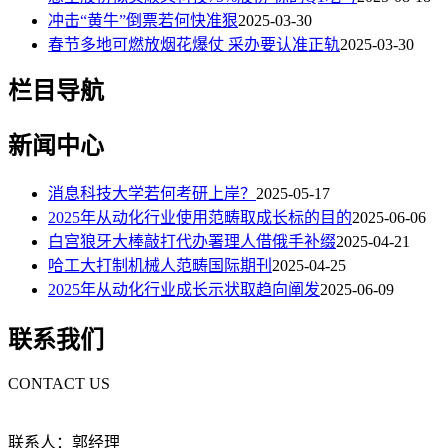
冲击“黄牛”倒票若何快准狠
2025-03-30
春节多地可燃放烟花爆仗 采办要认准正轨
2025-03-30
栏目导航
新闻中心
消息科技大学若何考研上岸？
2025-05-17
2025年从动化行业使用范畴取成长标的目的
2025-06-06
白宫狼牙大棒敲打代办署理人借俄手补缀
2025-04-21
哈工大打制机械人范畴国际期刊
2025-04-25
2025年从动化行业成长示状取趋向阐发
2025-06-09
联系我们
CONTACT US
联系人：郭经理