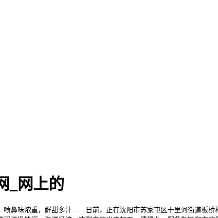
网_网上的
鼻味浓重，鲜甜多汁……日前，正在沈阳市苏家屯区十里河街道板桥村