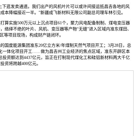
下逛发卖通道。我们出产的风机叶片可以或许间接运抵昌吉各地的风
成本降幅接近一半。”新疆成飞新材料无限公司副总司理车林引见。
实施500万元以上沉点项目61个，聚力风电配备制制、煤电变压器
，络绎不绝的叶片、风机、变压器等产物“无缝”进入区域内准东煤田、
电区等项目现场，构成财产链闭环。
元的国度能源集团准东20亿立方米/年煤制天然气项目开工；3月28日，总
电化一体化项目开工……做为昌吉州工业经济的焦点区域，准东开辟区本
总投资额达到4437亿元，旨正在打制现代煤化工和硅铝新材料两大千亿
投资将跨越400亿元。