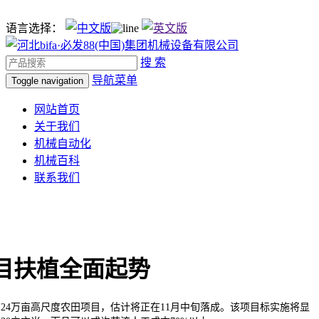
语言选择：
搜 索
导航菜单
Toggle navigation
网站首页
关于我们
机械自动化
机械百科
联系我们
项目扶植全面起势
4万亩高尺度农田项目，估计将正在11月中旬落成。该项目标实施将显