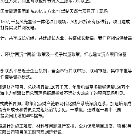
30立方米，而且可以或许节流人工成本70%以上。
的国度能源集团准东20亿立方米/年煤制天然气项目开工现场。
80万千瓦风光氢储一体化项目现场，风机吊拆正有序进行，项目建成
内打算实现并网发电。
，共享成长机缘，共建成长大业，共谱成长新篇。我们将竭诚供给最
绕“两沉”“两新”政策及一揽子增量政策，细心建立沉点项目储蓄
联系平易近营企业轨制，全面奉行并联审批、联动审批、集中审批等
告许诺等督办模式。
财产项目，总拆机容量120万千瓦，年发电量至多能够满脚150万个
投上海电力新疆公司总司理杨振辰指着不远处火热施工的项目现场引见。
链式成长要脚，鞭策沉点财产链取现代化财产系统深度连系，加速培育成
昌吉州成长和委员会党组赵治钧引见，一季度，通过逐一县市（园
投资同比增加40%摆布。
周针对施工难度、材料等问题进行安排，全力保障项目进度，项目8月
无限公司项目施工副司理刘远健说。