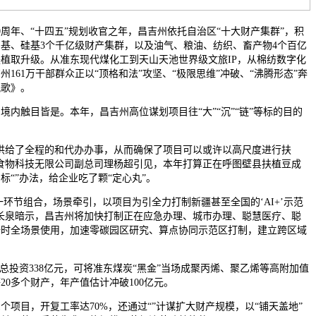
周年、“十四五”规划收官之年，昌吉州依托自治区“十大财产集群”，积
基、硅基3个千亿级财产集群，以及油气、粮油、纺织、畜产物4个百亿
植取升级。从准东现代煤化工到天山天池世界级文旅IP，从棉纺数字化
161万干部群众正以“顶格和法”攻坚、“极限思维”冲破、“沸腾形态”奔
风歌》。
触目皆是。本年，昌吉州高位谋划项目往“大”“沉”“链”等标的目的
给了全程的和代办办事，从而确保了项目可以或许以高尺度进行扶
食物科技无限公司副总司理杨超引见，本年打算正在呼图壁县扶植豆成
“”办法，给企业吃了颗“定心丸”。
环节组合，场景牵引，以项目为引全力打制新疆甚至全国的‘AI+’示范
长泉暗示，昌吉州将加快打制正在应急办理、城市办理、聪慧医疗、聪
全时全场景使用，加速零碳园区研究、算点协同示范区打制，建立跨区域
投资338亿元，可将准东煤炭“黑金”当场成聚丙烯、聚乙烯等高附加值
0多个财产，年产值估计冲破100亿元。
个项目，开复工率达70%，还通过“”计谋扩大财产规模，以“铺天盖地”