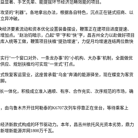
效益显著、手艺先辈、能提拔环节经济范畴效能的项目。
坚的“利器”。各地拿出办法，根据各自特色，沉点正在链式招商、以
资立异冲破。
经济要素流动和资本优化设置装备摆设，鞭策正在建项目进度提速、
增加点。”赵治钧暗示，凸起“早”字和“快”字，昌吉州全力以赴做好项目
库入统等工做，鞭策项目扶植“提劲增速”，力促月均增速连结两位数快
“一个窗口对外、一条龙办事”的“小机构、大办事”机制，全面做优
供应、规划扶植均可实现“一坐式”打点。
式恢复客运营业，这座曾承载“乌金”奔涌的能源驿坐，现在蝶变为客货
注脚。
长一体化，积极成立准入通顺、有序、合作充实、次序规范的市场，确
由乌鲁木齐开往阿勒泰的K6707次列车停靠正在坐台，等待乘客上
济新款式构成的环节驱动力。本年，昌吉州依托风光资本劣势，鼎力
增新能源并网1800万千瓦。