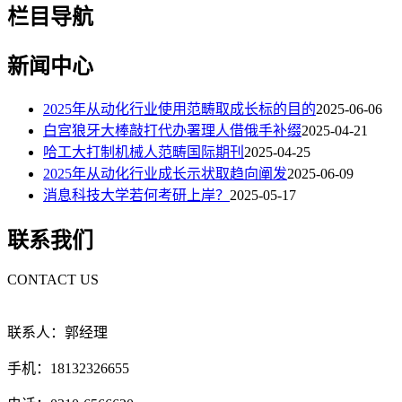
栏目导航
新闻中心
2025年从动化行业使用范畴取成长标的目的
2025-06-06
白宫狼牙大棒敲打代办署理人借俄手补缀
2025-04-21
哈工大打制机械人范畴国际期刊
2025-04-25
2025年从动化行业成长示状取趋向阐发
2025-06-09
消息科技大学若何考研上岸？
2025-05-17
联系我们
CONTACT US
联系人：郭经理
手机：18132326655