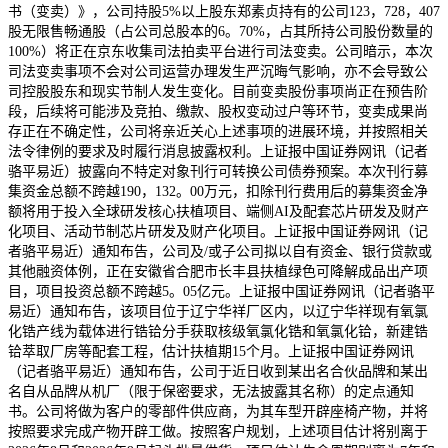
书（变卖）》，公司持股5%以上股东郑素贞持有的公司123，728，407
股无限售畅通股（占公司总股本的6。70%，占其所持公司股份数量的
100%）将正在京东收集司法拍卖平台进行司法变卖。公司暗示，本次
司法变卖事项不会对公司运营办理发生严沉晦气影响，亦不会导致公
司控股股东和现实节制人发生变化。目前变卖股份事项尚正在预告阶
段，后续将可能涉及竞拍、缴款、股权变动过户等环节，变卖成果尚
存正在不确定性，公司将亲近关心上述事项的进展环境，并按照相关
法令律例的要求及时履行消息披露权利。上证报中国证券网讯（记者
骆平易近）披露向不特定对象刊行可转换公司债券预案。本次刊行募
集资金总额不跨越190，132。00万元，扣除刊行费用后的募集资金净
额将用于投入全球研发核心扶植项目、端侧AI及配套芯片研发及财产
化项目、活动节制芯片研发及财产化项目。上证报中国证券网讯（记
者骆平易近）通知布告，公司及/或子公司拟以自有资金、银行贷款或
其他融资体例，正在安徽省合肥市长丰县扶植绿色可降解成品出产项
目，项目投资总额不跨越5。05亿元。上证报中国证券网讯（记者骆平
易近）通知布告，该项目位于辽宁华祥厂区内，以辽宁华祥现有氧氯
化锆产线为载体进行锆铪分手获取核级氧氯化锆和氧氯化铪，新建锆
铪萃取厂房等配套工程，估计扶植期15个月。上证报中国证券网讯
（记者骆平易近）通知布告，公司于近日收到某出名合伙品牌和某出
名自从品牌从机厂（限于保密要求，无法披露其名称）的定点通知
书。公司将做为客户的零部件供应商，为其车型开辟座椅产物，并将
按照要求完成产物开辟工做。按照客户规划，上述项目估计将别离于