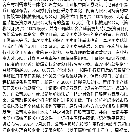
客户材料需求的一体化处理方案。上证报中国证券网讯（记者骆平易
近）通知布告，公司拟刊行股份采办中国化工配备无限公司持有的益
阳橡胶塑料机械集团无限公司（简称“益阳橡机”）100%股权、北京蓝
星节能投资办理无限公司持有的蓝星（北京）化工机械无限公司（简
称“北化机”）100%股权，并向不跨越35名合适前提的特定投资者刊行
股份募集配套资金。截至目前，本次买卖涉及标的资产的审计及评估
工做尚未完成，本次买卖标的资产买卖价钱尚未确定。本次买卖估计
形成严沉资产沉组。公司暗示，本次买卖完成后，公司正在橡胶机械
行业及化工配备行业的专业能力、品牌办理取营销运营实力、专业办
事人才步队、计谋客户资本等方面将获得加强。上证报中国证券网讯
（记者骆平易近）披露向特定对象刊行股票预案。本次刊行募集资金
总额不跨越58，595。00万元（含本数），扣除刊行费用后的募集资金
净额拟用于平易近爆出产线及仓储系统从动化、消息化项目、矿山工
程机械设备购买项目、新建年产2000吨起爆具从动化、智能化出产线
项目及弥补流动资金。上证报中国证券网讯（记者骆平易近）通知布
告，自公司2024年度以简略单纯法式向特定对象刊行股票方案发布以
来，公司取相关中介机构积极推进相关工做。正在分析考虑本钱市场
情况以及公司全体成长规划等要素，经取相关各方充实沟通及审慎阐
发后，公司决定终止本次向特定对象刊行股票事项，并向上海证券买
卖所申请撤回相关申请文件。上证报中国证券网讯（记者骆平易近）
通知布告，2025年7月28日，公司控股股东投资别离取北京屹华元初山
汇企业办理合股企业（无限合股）（以下简称“屹华山汇”）、周福海、