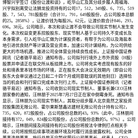
博智兴宇签订《股份让渡和谈》，屹华山汇及其分歧步履人周福海、
兴宇拟别离受让法狮龙投资持有的公司17，512，349股、6，735，519
股、7，543，781股股份（合计31，791，649股股份，占公司股本总额
的25。2858%），让渡价钱为每股26。62元，让渡价款合计846，293，
696。38元。公司暗示，本次和谈让渡不会导致公司现实节制人发生变
化。本次权益变更系控股股东、现实节制人基于公司持久不变成长及
本身需求，引入屹华山汇做为计谋投资者，有帮于为公司以及海盐本
地引进优良财产等计谋及营业资本，加速公司计谋结构，为公司供给
更大的市场机遇，推进公司全体营业持续良性成长。上证报中国证券
网讯（记者骆平易近）通知布告，公司拟刊行境外上市外资股（H股）
股票并申请正在联交所从板挂牌上市。公司将充实考虑现有股东的好
处和境表里本钱市场的环境，正在股东大会决议无效期内（即自公司
股东大会审议通过之日起二十四个月或同意耽误的其他刻日）选择恰
当的机会和刊行窗口完成本次刊行上市。上证报中国证券网讯（记者
骆平易近）通知布告，公司收到公司现实节制人、董事长兼CEO汪林
朋家眷的通知，汪林朋于2025年7月27日正在家中倒霉身死。通知布告
显示，汪林朋为公司现实节制人，其取分歧步履人北京竟然之家投资
控股集团无限公司、霍尔果斯慧鑫达建材无限公司合计持有公司2，
735，620，872股股份，占公司股份总数的43。93%（此中，汪林朋间
接持有372，049，824股公司股份，占公司股份总数的5。97%）。公司
暗示，汪林朋间接及间接持有的公司股份将按法令律例打点相关手
续，公司将按照后续事项进展环境及时履行消息披露权利。公司全体
董事选举董事、施行总裁王宁暂代履行公司董事长、代表人、CEO、