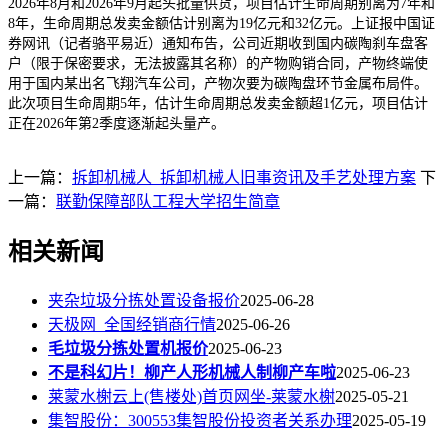
2026年8月和2026年9月起头批量供货，项目估计生命周期别离为7年和
8年，生命周期总发卖金额估计别离为19亿元和32亿元。上证报中国证
券网讯（记者骆平易近）通知布告，公司近期收到国内碳陶刹车盘客
户（限于保密要求，无法披露其名称）的产物购销合同，产物终端使
用于国内某出名飞翔汽车公司，产物次要为碳陶盘环节金属布局件。
此次项目生命周期5年，估计生命周期总发卖金额超1亿元，项目估计
正在2026年第2季度逐渐起头量产。
上一篇：
拆卸机械人_拆卸机械人旧事资讯及手艺处理方案
下
一篇：
联勤保障部队工程大学招生简章
相关新闻
夹杂垃圾分拣处置设备报价
2025-06-28
天极网_全国经销商行情
2025-06-26
毛垃圾分拣处置机报价
2025-06-23
不是科幻片！柳产人形机械人制柳产车啦
2025-06-23
莱蒙水榭云上(售楼处)首页网坐-莱蒙水榭
2025-05-21
集智股份：300553集智股份投资者关系办理
2025-05-19