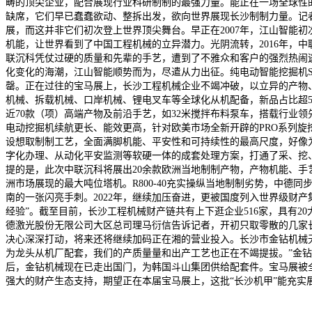
畴的顶尖企业，配合展现行业科研制制的最强力量。能正在一场全球性
缺席，它们早已蠢蠢欲动、整拆出发，欲向世界展现长沙制制力量。记者
展，而这并非它们初次登上世界顶尖舞台。早正在2007年，江山智能
机能，让世界看到了中国工程机械的立异潜力。光阴流转，2016年，
联沉科凭仗过硬的质量和先辈的手艺，遭到了不雅众和客户的强烈热闹逃
化变化的海潮，江山智能顺势而为，尽遣从力出征。纯电动智能挖掘机SWE
罄。正在过往的宝马展上，长沙工程机械企业不竭冲破，以立异的产物
机械、拆载机械、口岸机械、锂电叉车等全球化从机配备，新品占比超5
近70款（项）高端产物及前沿手艺，如32米搅拌布料泵车，搭载行业
电动挖掘机续航更长、能效更高，针对欧美市场全新开辟的PRO系列旋
设想取制制工艺，全面满脚机能、平安性和可持续性的最高尺度，好像为
字化办理、从动化平安监测等软硬一体的成套处理方案，打通了采、挖
提的是，此次中联沉科将展出20余款欧洲当地制制产物，产物机能、手
洲市场展现的最大吨位塔机。R800-40充实操纵当地制制劣势，中德
南的一张闪亮手刺。2022年，继续加压奋进，更被国度列入世界级财
经验”。截至目前，长沙工程机械财产链共有上下逛企业516家，具有20大
德激光股份无限公司大区总司理马衍信告诉记者，开初只取零散的几家
决心深深打动，将来还将继续加码正在湘的营业投入。长沙市金钻机械无
为龙头从机厂配套，我们的产质量量和出产工艺也正在不竭提拔。”金钻
后，金钻机械现在已走出国门，为韩国斗山集团供给配套件。宝马展被
强大的财产生态支持，期望正在本届宝马展上，这批“长沙机甲”能充实