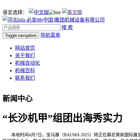
语言选择：
搜 索
导航菜单
Toggle navigation
网站首页
关于我们
机械自动化
机械百科
联系我们
新闻中心
“长沙机甲”组团出海秀实力
本地时间4月7日，宝马展（BAUMA 2025）将正在慕尼黑新国