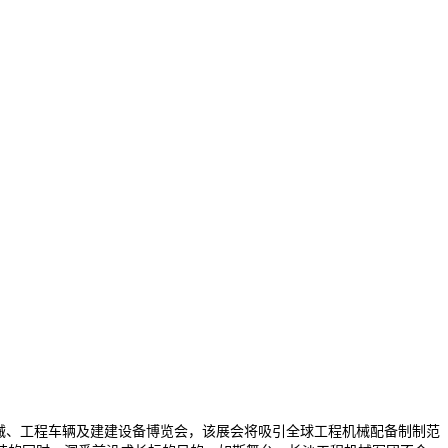
机械、工程车辆及建建设备博览会，该展会将吸引全球工程机械配备制制范