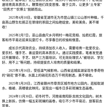
速培育高本质农人，鞭策他们改变思惟、敢于立异，让更多“土专家”
“田秀才”“农博士”脱颖而出。
2025年4月10日，安徽省芜湖市无为市昆山镇三公山茶叶种植，千
亩高山野生杜鹃正在翠绿的茶园之间灿艳绽放，美轮美奂，美不堪
收！
2025年2月7日，巫山县曲尺乡月明村一梅花竞相、灿若红霞，旅
客和市平易近前来玩耍打卡，尽享春日的欢愉和惬意。
成长示代高效农业，持续添加农人收入，需要培育一批爱农业、
爱农村、懂手艺、善运营的高本质农人。通过实践摸索，笔者发觉通
过开展理论、手艺、财产三方面培训，可无效处理农人“被培训、学欠
好、用不上”等问题，持续提拔农人培育的质量和结果。
2025年1月16日，受低温气候影响，山西省运城盐湖呈现冬季奇特
的“硝花”景不雅，水面上的硝花形态万千明亮剔透，美不堪收。
2025年1月20日，江西省赣州市章贡区城市地方公园内，逛船取湖
水、植被、高楼彼此映托，呈现出一幅冬日多彩斑斓生态画卷。
2024年11月30日，初冬时节，河南省南阳卧龙岗文化园内，树木
换上新拆，仿佛一幅五彩斑斓的画卷，吸引不少市平易近、旅客前去
赏景。