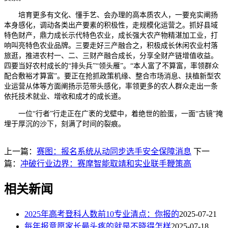
培育更多有文化、懂手艺、会办理的高本质农人，一要充实阐扬
本身感化，调动各类出产要素的积极性，走规模化运营之。抓好县域
特色财产，鼎力成长示代特色农业，成长强大农产物精湛加工业，打
响叫亮特色农业品牌。三要走好三产融合之，积极成长休闲农业村落
旅逛，推进农村一、二、三财产融合成长，分享全财产链增值收益。
四要当好农村成长的“排头兵”“领头雁”。“本人富了不算富，率领群众
配合敷裕才算富”。要正在抢抓政策机缘、整合市场消息、扶植新型农
业运营从体等方面阐扬示范带头感化，率领更多的农人群众走出一条
依托技术就业、增收和成才的成长道。
一位“行者”行走正在广袤的戈壁中，着绝世的脸蛋，一面“古镜”掩
埋于厚沉的沙下，刻满了时间的裂痕。
上一篇：
赛图：报名系统从动同步选手安全保障消息
下一
篇：
冲破行业边界：赛摩智能取靖和实业联手鞭策高
相关新闻
2025年高考登科人数前10专业清点：你报的
2025-07-21
每年报意愿家长最头疼的就是不晓得怎样
2025-07-18