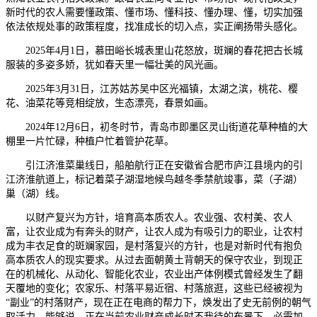
新时代的农人需要懂政策、懂市场、懂科技、懂办理、懂，切实加强
依法依规处事的政策程度，找准成长的切入点，实正阐扬带头感化。
2025年4月1日，慕田峪长城表里山花怒放，斑斓的春花把古长城
服装的多姿多娇，犹如春天里一幅壮美的风光画。
2025年3月31日，江苏姑苏吴中区光福镇，太湖之滨，桃花、樱
花、油菜花等竞相绽放，生态漂亮，春景如画。
2024年12月6日，初冬时节，青岛市即墨区灵山街道花草种植的大
棚里一片忙碌，种植户忙着管护花草。
引江济淮菜巢线日，船舶航行正在安徽省合肥市庐江县境内的引
江济淮航道上，标记着菜子湖湿地候鸟越冬季禁航竣事，菜（子湖）
巢（湖）线。
以财产复兴为方针，培育高本质农人。农业强、农村美、农人
富，让农业成为有奔头的财产，让农人成为有吸引力的职业，让农村
成为丰衣足食的斑斓家园，是村落复兴的方针，也是对新时代有抱负
高本质农人的现实要求。从过去面朝黄土背朝天的保守农业，到现正
在的机械化、从动化、智能化农业，农业出产体例模式曾经发生了翻
天覆地的变化；农家乐、村落平易近宿、村落旅逛，这些已经被视为
“副业”的村落财产，现在正在电商的帮力下，焕发出了史无前例的朝气
取活力。能够说，正在当前农业财产成长时不我待的布景下，必需加