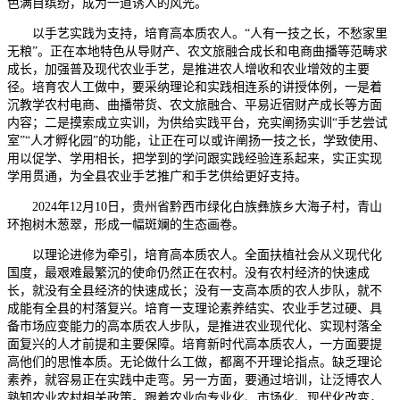
色满目缤纷，成为一道诱人的风光。
以手艺实践为支持，培育高本质农人。“人有一技之长，不愁家里
无粮”。正在本地特色从导财产、农文旅融合成长和电商曲播等范畴求
成长，加强普及现代农业手艺，是推进农人增收和农业增效的主要
径。培育农人工做中，要采纳理论和实践相连系的讲授体例，一是着
沉教学农村电商、曲播带货、农文旅融合、平易近宿财产成长等方面
内容；二是摸索成立实训，为供给实践平台，充实阐扬实训“手艺尝试
室”“人才孵化园”的功能，让正在可以或许阐扬一技之长，学致使用、
用以促学、学用相长，把学到的学问跟实践经验连系起来，实正实现
学用贯通，为全县农业手艺推广和手艺供给更好支持。
2024年12月10日，贵州省黔西市绿化白族彝族乡大海子村，青山
环抱树木葱翠，形成一幅斑斓的生态画卷。
以理论进修为牵引，培育高本质农人。全面扶植社会从义现代化
国度，最艰难最繁沉的使命仍然正在农村。没有农村经济的快速成
长，就没有全县经济的快速成长；没有一支高本质的农人步队，就不
成能有全县的村落复兴。培育一支理论素养结实、农业手艺过硬、具
备市场应变能力的高本质农人步队，是推进农业现代化、实现村落全
面复兴的人才前提和主要保障。培育新时代高本质农人，一方面要提
高他们的思惟本质。无论做什么工做，都离不开理论指点。缺乏理论
素养，就容易正在实践中走弯。另一方面，要通过培训，让泛博农人
熟知农业农村相关政策。跟着农业向专业化、市场化、现代化改变，