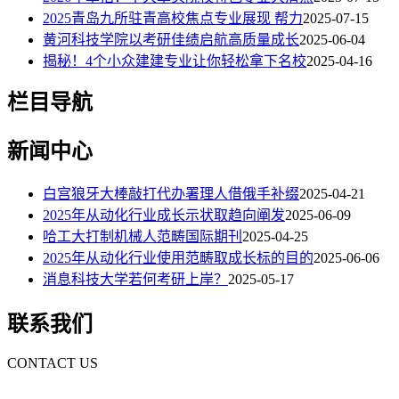
2025青岛九所驻青高校焦点专业展现 帮力
2025-07-15
黄河科技学院以考研佳绩启航高质量成长
2025-06-04
揭秘！4个小众建建专业让你轻松拿下名校
2025-04-16
栏目导航
新闻中心
白宫狼牙大棒敲打代办署理人借俄手补缀
2025-04-21
2025年从动化行业成长示状取趋向阐发
2025-06-09
哈工大打制机械人范畴国际期刊
2025-04-25
2025年从动化行业使用范畴取成长标的目的
2025-06-06
消息科技大学若何考研上岸？
2025-05-17
联系我们
CONTACT US