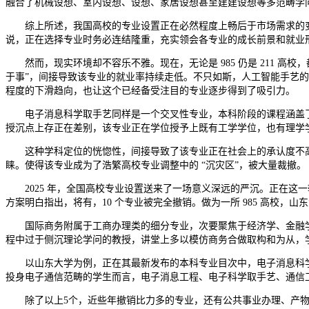
融合了机械设想、室内设想、设想、家居设想甚至建建设想等多范畴学
综上所述，我国高校的专业设置正在必然程度上畅后于市场需求的变化。
说，正在选择专业时务必连结隆重，充实领会各专业的成长前景和就业
然而，现实环境却不容乐不雅。现在，无论是 985 仍是 211 高
于事”，间接导致该专业的就业率持续走低。不只如斯，人工智能手艺
程度的下滑趋向，也让这个已经备受注目的专业逐步得到了吸引力。
电子消息科学取手艺同样是一个交叉性专业，本科阶段的课程涵盖了
授沉点上存正在差别，该专业正在学位授予上既有工学学位，也有理学
这种学科定位的恍惚性，间接导致了该专业正在社会上的承认度不高
睐。使得该专业成为了浩繁高校专业调整中的 “沉灾区”，被大量裁撤。
2025 年，全国高校专业设置送来了一场意义深远的严沉。正在这
方案明白指出，将有，10 个专业被完全撤销。做为一所 985 高校，
国际商务附属于工商办理类的细分专业，次要聚焦于经济学、金融学
程中过于侧沉理论学问的教授，讲堂上多以模仿商务合做取构和为从，
以山东大学为例，正在其最新发布的本科专业目次中，电子消息科学
投身电子通信范畴的学生而言，电子消息工程、电子科学取手艺、通信工
除了以上5个，近些年撤销比力多的专业，还有公共事业办理、产物