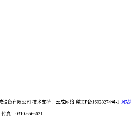
8(中国)集团机械设备有限公司 技术支持：云成网络 冀ICP备16028274号-1
网站
：0310-6566621