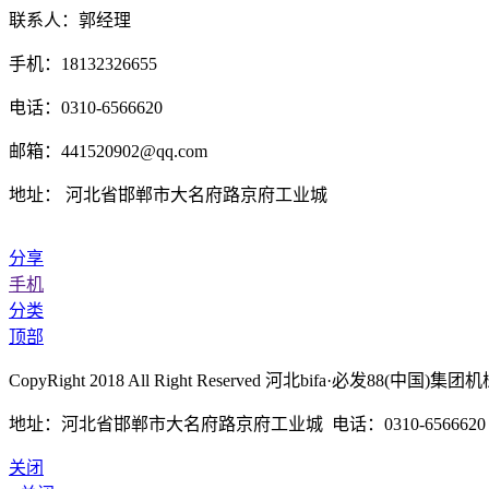
联系人：郭经理
手机：18132326655
电话：0310-6566620
邮箱：441520902@qq.com
地址： 河北省邯郸市大名府路京府工业城
分享
手机
分类
顶部
CopyRight 2018 All Right Reserved 河北bifa·必发8
地址：河北省邯郸市大名府路京府工业城 电话：0310-6566620 传真
关闭