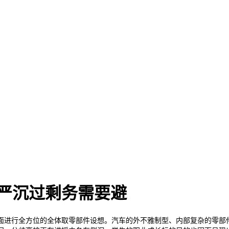
严沉过剩务需要避
进行全方位的全体取零部件设想。汽车的外不雅制型、内部复杂的零部件